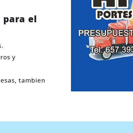
 para el
s.
ros y
resas, tambien