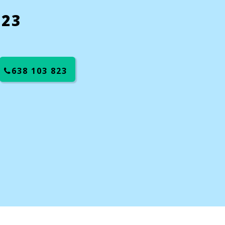
823
638 103 823