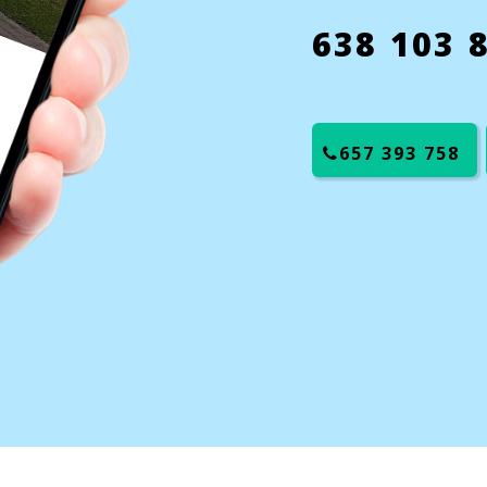
638 103 
657 393 758